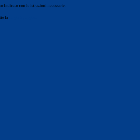
o indicato con le istruzioni necessarie.
ite la
Login Spaggiari