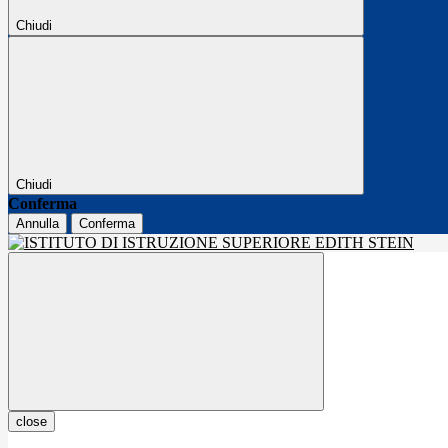
Chiudi
Chiudi
Conferma
Annulla
Conferma
close