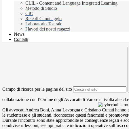
CLIL - Content and Language Integrated Learning
Metodo di Studio
CIC
Rete di Canottaggio
Laboratorio Teatrale
I lavori dei nostri ragazzi
News
Contatti
Campo di ricerca per le pagine del sito
collaborazione con l’Ordine degli Avvocati di Varese e rivolta alle cla
Gli avvocati Andrea Boni, Anna Lavorgna e Cristiano Cunati hanno prese
le studentesse e gli studenti, riconoscere questi fenomeni e promuovere
Durante l'incontro sono state approfondite le conseguenze legali e soci
condivise riflessioni, esempi pratici e indicazioni operative sull’uso c