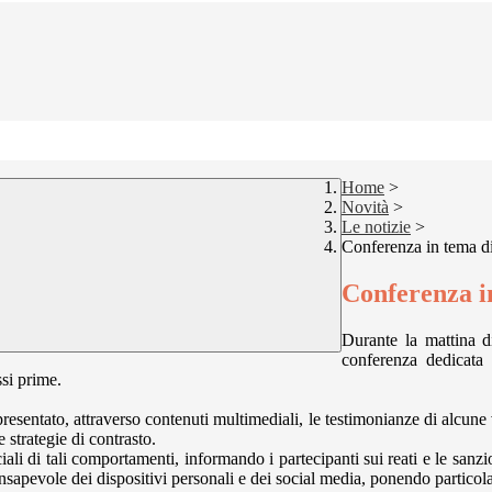
Home
>
Novità
>
Le notizie
>
Conferenza in tema d
Conferenza i
Durante la mattina di
conferenza dedicata 
ssi prime.
ntato, attraverso contenuti multimediali, le testimonianze di alcune vi
 strategie di contrasto.
ali di tali comportamenti, informando i partecipanti sui reati e le sanzio
onsapevole dei dispositivi personali e dei social media, ponendo particola