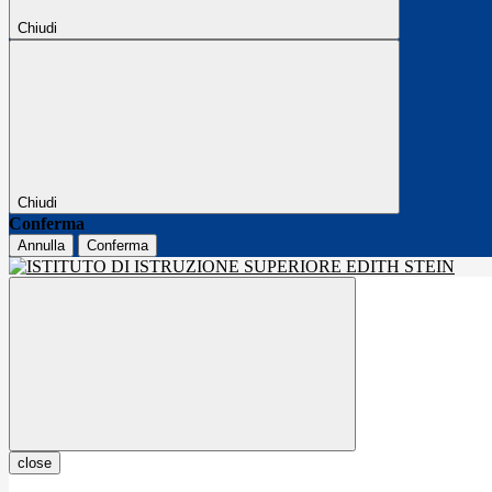
Chiudi
Chiudi
Conferma
Annulla
Conferma
close