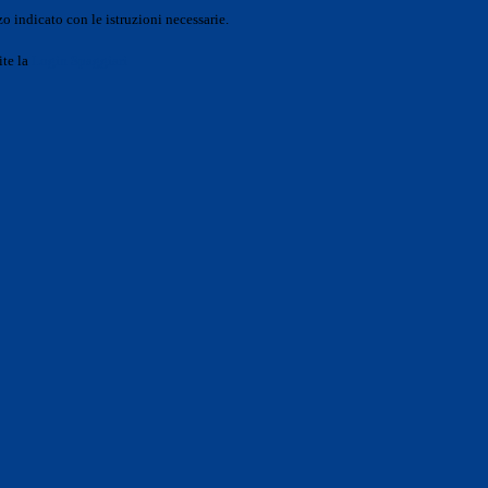
o indicato con le istruzioni necessarie.
ite la
Login Spaggiari