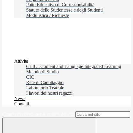
Patto Educativo di Corresponsabilità
Statuto delle Studentesse e degli Studenti
Modulistica / Richieste
Attività
CLIL - Content and Language Integrated Learning
Metodo di Studio
CIC
Rete di Canottaggio
Laboratorio Teatrale
I lavori dei nostri ragazzi
News
Contatti
Campo di ricerca per le pagine del sito