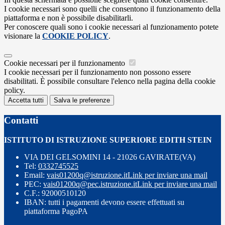
I cookie necessari sono quelli che consentono il funzionamento della
piattaforma e non è possibile disabilitarli.
Per conoscere quali sono i cookie necessari al funzionamento potete
visionare la
COOKIE POLICY
.
Cookie necessari per il funzionamento
I cookie necessari per il funzionamento non possono essere
disabilitati. È possibile consultare l'elenco nella pagina della cookie
policy.
Accetta tutti
Salva le preferenze
Contatti
ISTITUTO DI ISTRUZIONE SUPERIORE EDITH STEIN
VIA DEI GELSOMINI 14 - 21026 GAVIRATE(VA)
Tel:
0332745525
Email:
vais01200q@istruzione.it
Link per inviare una mail
PEC:
vais01200q@pec.istruzione.it
Link per inviare una mail
C.F.: 92000510120
IBAN: tutti i pagamenti devono essere effettuati su
piattaforma PagoPA