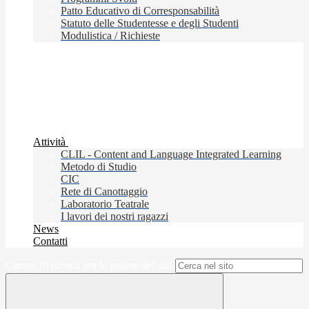
Patto Educativo di Corresponsabilità
Statuto delle Studentesse e degli Studenti
Modulistica / Richieste
Attività
CLIL - Content and Language Integrated Learning
Metodo di Studio
CIC
Rete di Canottaggio
Laboratorio Teatrale
I lavori dei nostri ragazzi
News
Contatti
Campo di ricerca per le pagine del sito