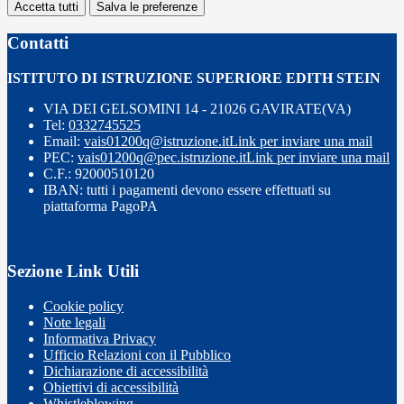
Accetta tutti
Salva le preferenze
Contatti
ISTITUTO DI ISTRUZIONE SUPERIORE EDITH STEIN
VIA DEI GELSOMINI 14 - 21026 GAVIRATE(VA)
Tel:
0332745525
Email:
vais01200q@istruzione.it
Link per inviare una mail
PEC:
vais01200q@pec.istruzione.it
Link per inviare una mail
C.F.: 92000510120
IBAN: tutti i pagamenti devono essere effettuati su
piattaforma PagoPA
Sezione Link Utili
Cookie policy
Note legali
Informativa Privacy
Ufficio Relazioni con il Pubblico
Dichiarazione di accessibilità
Obiettivi di accessibilità
Whistleblowing