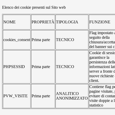
Elenco dei cookie presenti sul Sito web
NOME
PROPRIETÀ
TIPOLOGIA
FUNZIONE
Flag impostato 
seguito della
cookies_consent
Prima parte
TECNICO
chiusura/accett
del banner sui 
Cookie di sessi
garantisce la
persistenza dell
PHPSESSID
Prima parte
TECNICO
informazioni la
server a fronte 
nuove richieste 
client.
Contiene flag pe
pagine visitate,
ANALITICO
PVW_VISITE
Prima parte
evitare di conta
ANONIMIZZATO
visite doppie a l
statistico