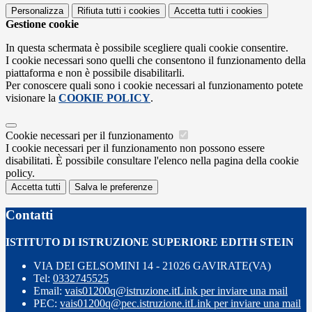
Personalizza
Rifiuta tutti
i cookies
Accetta tutti
i cookies
Gestione cookie
In questa schermata è possibile scegliere quali cookie consentire.
I cookie necessari sono quelli che consentono il funzionamento della
piattaforma e non è possibile disabilitarli.
Per conoscere quali sono i cookie necessari al funzionamento potete
visionare la
COOKIE POLICY
.
Cookie necessari per il funzionamento
I cookie necessari per il funzionamento non possono essere
disabilitati. È possibile consultare l'elenco nella pagina della cookie
policy.
Accetta tutti
Salva le preferenze
Contatti
ISTITUTO DI ISTRUZIONE SUPERIORE EDITH STEIN
VIA DEI GELSOMINI 14 - 21026 GAVIRATE(VA)
Tel:
0332745525
Email:
vais01200q@istruzione.it
Link per inviare una mail
PEC:
vais01200q@pec.istruzione.it
Link per inviare una mail