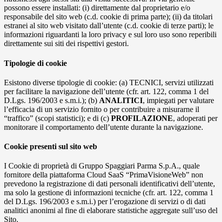
possono essere installati: (i) direttamente dal proprietario e/o
responsabile del sito web (c.d. cookie di prima parte); (ii) da titolari
estranei al sito web visitato dall’utente (c.d. cookie di terze parti); le
informazioni riguardanti la loro privacy e sul loro uso sono reperibili
direttamente sui siti dei rispettivi gestori.
Tipologie di cookie
Esistono diverse tipologie di cookie: (a) TECNICI, servizi utilizzati
per facilitare la navigazione dell’utente (cfr. art. 122, comma 1 del
D.Lgs. 196/2003 e s.m.i.); (b)
ANALITICI
, impiegati per valutare
l’efficacia di un servizio fornito o per contribuire a misurarne il
“traffico” (scopi statistici); e di (c)
PROFILAZIONE
, adoperati per
monitorare il comportamento dell’utente durante la navigazione.
Cookie presenti sul sito web
I Cookie di proprietà di Gruppo Spaggiari Parma S.p.A., quale
fornitore della piattaforma Cloud SaaS “PrimaVisioneWeb” non
prevedono la registrazione di dati personali identificativi dell’utente,
ma solo la gestione di informazioni tecniche (cfr. art. 122, comma 1
del D.Lgs. 196/2003 e s.m.i.) per l’erogazione di servizi o di dati
analitici anonimi al fine di elaborare statistiche aggregate sull’uso del
Sito.