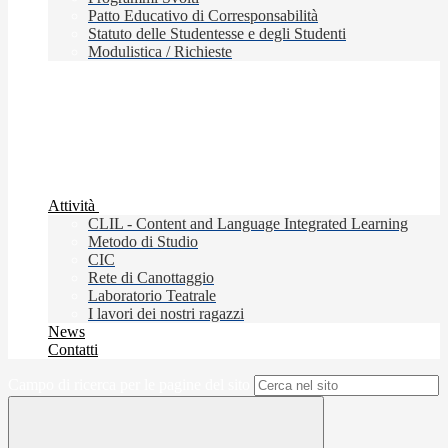
Patto Educativo di Corresponsabilità
Statuto delle Studentesse e degli Studenti
Modulistica / Richieste
Attività
CLIL - Content and Language Integrated Learning
Metodo di Studio
CIC
Rete di Canottaggio
Laboratorio Teatrale
I lavori dei nostri ragazzi
News
Contatti
Campo di ricerca per le pagine del sito