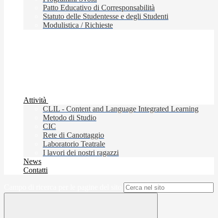
Patto Educativo di Corresponsabilità
Statuto delle Studentesse e degli Studenti
Modulistica / Richieste
Attività
CLIL - Content and Language Integrated Learning
Metodo di Studio
CIC
Rete di Canottaggio
Laboratorio Teatrale
I lavori dei nostri ragazzi
News
Contatti
Campo di ricerca per le pagine del sito