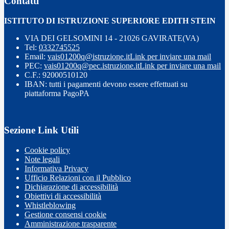
Contatti
ISTITUTO DI ISTRUZIONE SUPERIORE EDITH STEIN
VIA DEI GELSOMINI 14 - 21026 GAVIRATE(VA)
Tel:
0332745525
Email:
vais01200q@istruzione.it
Link per inviare una mail
PEC:
vais01200q@pec.istruzione.it
Link per inviare una mail
C.F.: 92000510120
IBAN: tutti i pagamenti devono essere effettuati su
piattaforma PagoPA
Sezione Link Utili
Cookie policy
Note legali
Informativa Privacy
Ufficio Relazioni con il Pubblico
Dichiarazione di accessibilità
Obiettivi di accessibilità
Whistleblowing
Gestione consensi cookie
Amministrazione trasparente