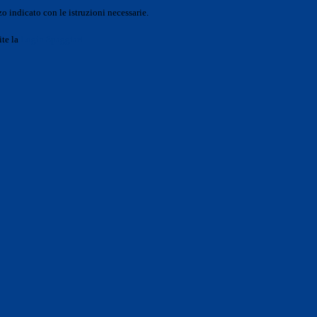
o indicato con le istruzioni necessarie.
ite la
Login Spaggiari