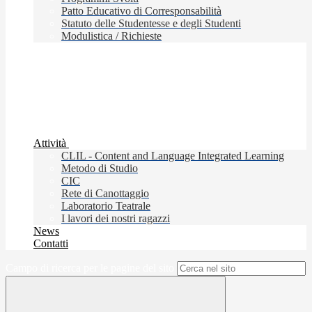
Patto Educativo di Corresponsabilità
Statuto delle Studentesse e degli Studenti
Modulistica / Richieste
Attività
CLIL - Content and Language Integrated Learning
Metodo di Studio
CIC
Rete di Canottaggio
Laboratorio Teatrale
I lavori dei nostri ragazzi
News
Contatti
Campo di ricerca per le pagine del sito