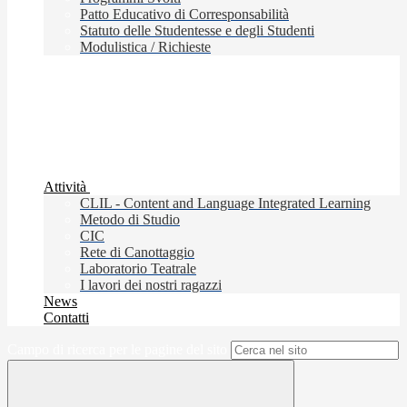
Patto Educativo di Corresponsabilità
Statuto delle Studentesse e degli Studenti
Modulistica / Richieste
Attività
CLIL - Content and Language Integrated Learning
Metodo di Studio
CIC
Rete di Canottaggio
Laboratorio Teatrale
I lavori dei nostri ragazzi
News
Contatti
Campo di ricerca per le pagine del sito