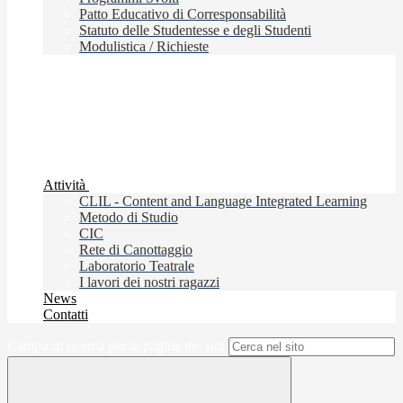
Patto Educativo di Corresponsabilità
Statuto delle Studentesse e degli Studenti
Modulistica / Richieste
Attività
CLIL - Content and Language Integrated Learning
Metodo di Studio
CIC
Rete di Canottaggio
Laboratorio Teatrale
I lavori dei nostri ragazzi
News
Contatti
Campo di ricerca per le pagine del sito