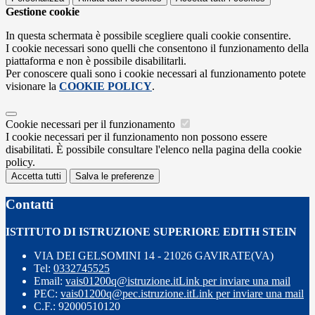
Gestione cookie
In questa schermata è possibile scegliere quali cookie consentire.
I cookie necessari sono quelli che consentono il funzionamento della
piattaforma e non è possibile disabilitarli.
Per conoscere quali sono i cookie necessari al funzionamento potete
visionare la
COOKIE POLICY
.
Cookie necessari per il funzionamento
I cookie necessari per il funzionamento non possono essere
disabilitati. È possibile consultare l'elenco nella pagina della cookie
policy.
Accetta tutti
Salva le preferenze
Contatti
ISTITUTO DI ISTRUZIONE SUPERIORE EDITH STEIN
VIA DEI GELSOMINI 14 - 21026 GAVIRATE(VA)
Tel:
0332745525
Email:
vais01200q@istruzione.it
Link per inviare una mail
PEC:
vais01200q@pec.istruzione.it
Link per inviare una mail
C.F.: 92000510120