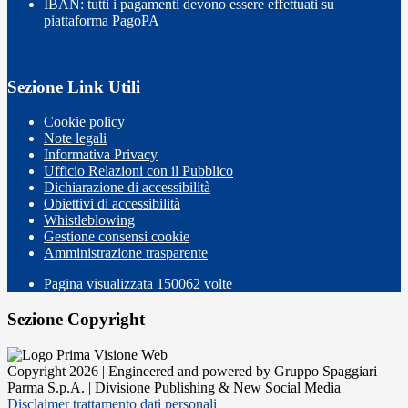
IBAN: tutti i pagamenti devono essere effettuati su
piattaforma PagoPA
Sezione Link Utili
Cookie policy
Note legali
Informativa Privacy
Ufficio Relazioni con il Pubblico
Dichiarazione di accessibilità
Obiettivi di accessibilità
Whistleblowing
Gestione consensi cookie
Amministrazione trasparente
Pagina visualizzata
150062
volte
Sezione Copyright
Copyright 2026 | Engineered and powered by Gruppo Spaggiari
Parma S.p.A. | Divisione Publishing & New Social Media
Disclaimer trattamento dati personali