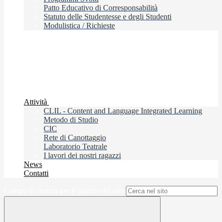
Patto Educativo di Corresponsabilità
Statuto delle Studentesse e degli Studenti
Modulistica / Richieste
Attività
CLIL - Content and Language Integrated Learning
Metodo di Studio
CIC
Rete di Canottaggio
Laboratorio Teatrale
I lavori dei nostri ragazzi
News
Contatti
Campo di ricerca per le pagine del sito