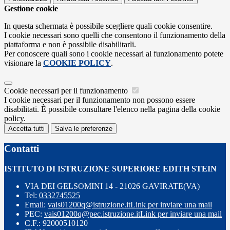
Gestione cookie
In questa schermata è possibile scegliere quali cookie consentire.
I cookie necessari sono quelli che consentono il funzionamento della
piattaforma e non è possibile disabilitarli.
Per conoscere quali sono i cookie necessari al funzionamento potete
visionare la
COOKIE POLICY
.
Cookie necessari per il funzionamento
I cookie necessari per il funzionamento non possono essere
disabilitati. È possibile consultare l'elenco nella pagina della cookie
policy.
Accetta tutti
Salva le preferenze
Contatti
ISTITUTO DI ISTRUZIONE SUPERIORE EDITH STEIN
VIA DEI GELSOMINI 14 - 21026 GAVIRATE(VA)
Tel:
0332745525
Email:
vais01200q@istruzione.it
Link per inviare una mail
PEC:
vais01200q@pec.istruzione.it
Link per inviare una mail
C.F.: 92000510120