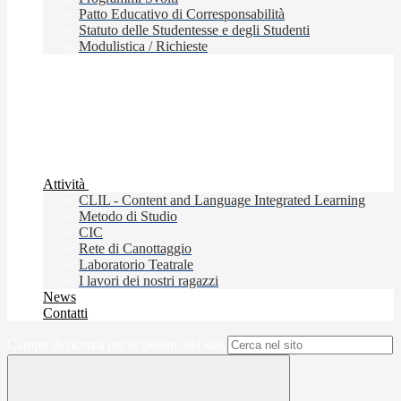
Patto Educativo di Corresponsabilità
Statuto delle Studentesse e degli Studenti
Modulistica / Richieste
Attività
CLIL - Content and Language Integrated Learning
Metodo di Studio
CIC
Rete di Canottaggio
Laboratorio Teatrale
I lavori dei nostri ragazzi
News
Contatti
Campo di ricerca per le pagine del sito