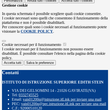
Personalizza
Rifiuta tutti
i cookies
Accetta tutti
i cookies
Gestione cookie
In questa schermata è possibile scegliere quali cookie consentire.
I cookie necessari sono quelli che consentono il funzionamento della
piattaforma e non è possibile disabilitarli.
Per conoscere quali sono i cookie necessari al funzionamento potete
visionare la
COOKIE POLICY
.
Cookie necessari per il funzionamento
I cookie necessari per il funzionamento non possono essere
disabilitati. È possibile consultare l'elenco nella pagina della cookie
policy.
Accetta tutti
Salva le preferenze
Contatti
ISTITUTO DI ISTRUZIONE SUPERIORE EDITH STEIN
VIA DEI GELSOMINI 14 - 21026 GAVIRATE(VA)
Tel:
0332745525
Email:
vais01200q@istruzione.it
Link per inviare una mail
PEC:
vais01200q@pec.istruzione.it
Link per inviare una mail
C.F.: 92000510120