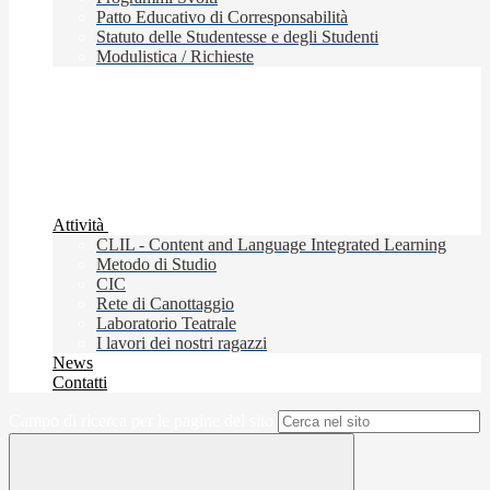
Patto Educativo di Corresponsabilità
Statuto delle Studentesse e degli Studenti
Modulistica / Richieste
Attività
CLIL - Content and Language Integrated Learning
Metodo di Studio
CIC
Rete di Canottaggio
Laboratorio Teatrale
I lavori dei nostri ragazzi
News
Contatti
Campo di ricerca per le pagine del sito