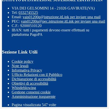
VIA DEI GELSOMINI 14 - 21026 GAVIRATE(VA)
Tel:
0332745525
Email:
vais01200q@istruzione.it
Link per inviare una mail
PEC:
vais01200q@pec.istruzione.it
Link per inviare una mail
C.F.: 92000510120
IBAN: tutti i pagamenti devono essere effettuati su
piattaforma PagoPA
Sezione Link Utili
Cookie policy
Note legali
Informativa Privacy
Ufficio Relazioni con il Pubblico
Dichiarazione di accessibilità
Obiettivi di accessibilità
Whistleblowing
Gestione consensi cookie
Amministrazione trasparente
Pagina visualizzata
547
volte