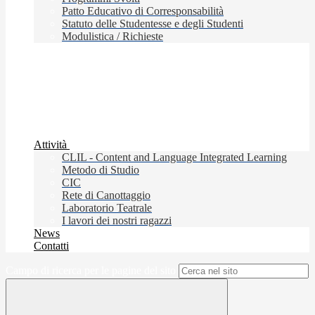
Patto Educativo di Corresponsabilità
Statuto delle Studentesse e degli Studenti
Modulistica / Richieste
Attività
CLIL - Content and Language Integrated Learning
Metodo di Studio
CIC
Rete di Canottaggio
Laboratorio Teatrale
I lavori dei nostri ragazzi
News
Contatti
Campo di ricerca per le pagine del sito