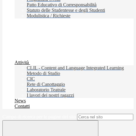
Patto Educativo di Corresponsabilità
Statuto delle Studentesse e degli Studenti
Modulistica / Richieste
Attività
CLIL - Content and Language Integrated Learning
Metodo di Studio
CIC
Rete di Canottaggio
Laboratorio Teatrale
I lavori dei nostri ragazzi
News
Contatti
Campo di ricerca per le pagine del sito