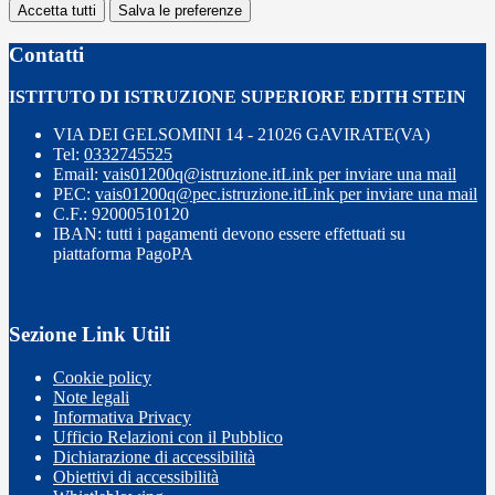
Accetta tutti
Salva le preferenze
Contatti
ISTITUTO DI ISTRUZIONE SUPERIORE EDITH STEIN
VIA DEI GELSOMINI 14 - 21026 GAVIRATE(VA)
Tel:
0332745525
Email:
vais01200q@istruzione.it
Link per inviare una mail
PEC:
vais01200q@pec.istruzione.it
Link per inviare una mail
C.F.: 92000510120
IBAN: tutti i pagamenti devono essere effettuati su
piattaforma PagoPA
Sezione Link Utili
Cookie policy
Note legali
Informativa Privacy
Ufficio Relazioni con il Pubblico
Dichiarazione di accessibilità
Obiettivi di accessibilità