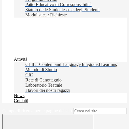
Patto Educativo di Corresponsabilità
Statuto delle Studentesse e degli Studenti
Modulistica / Richieste
Attività
CLIL - Content and Language Integrated Learning
Metodo di Studio
CIC
Rete di Canottaggio
Laboratorio Teatrale
I lavori dei nostri ragazzi
News
Contatti
Campo di ricerca per le pagine del sito