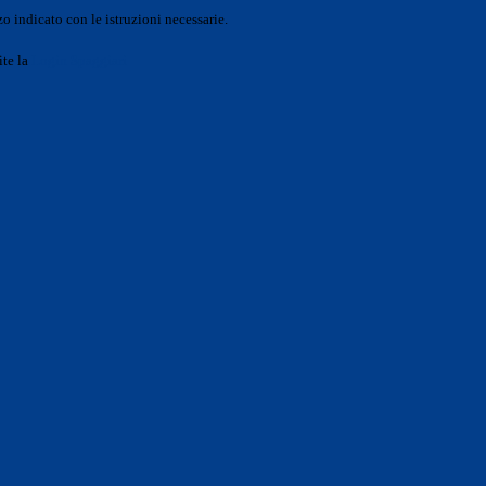
o indicato con le istruzioni necessarie.
ite la
Login Spaggiari