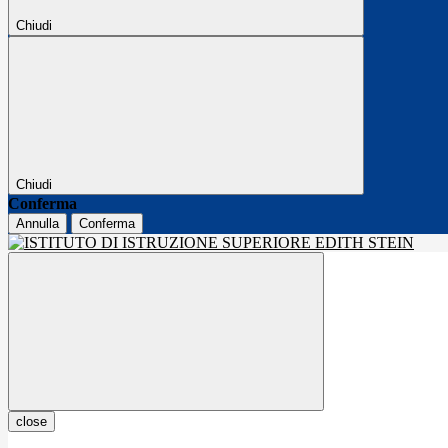
Chiudi
Chiudi
Conferma
Annulla
Conferma
close