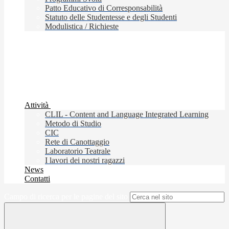
Patto Educativo di Corresponsabilità
Statuto delle Studentesse e degli Studenti
Modulistica / Richieste
Attività
CLIL - Content and Language Integrated Learning
Metodo di Studio
CIC
Rete di Canottaggio
Laboratorio Teatrale
I lavori dei nostri ragazzi
News
Contatti
Campo di ricerca per le pagine del sito