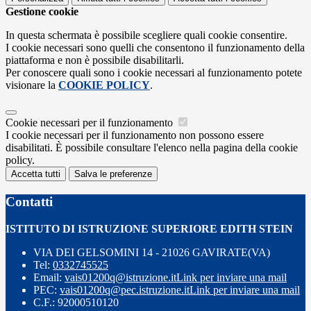
Gestione cookie
In questa schermata è possibile scegliere quali cookie consentire.
I cookie necessari sono quelli che consentono il funzionamento della
piattaforma e non è possibile disabilitarli.
Per conoscere quali sono i cookie necessari al funzionamento potete
visionare la
COOKIE POLICY
.
Cookie necessari per il funzionamento
I cookie necessari per il funzionamento non possono essere
disabilitati. È possibile consultare l'elenco nella pagina della cookie
policy.
Accetta tutti
Salva le preferenze
Contatti
ISTITUTO DI ISTRUZIONE SUPERIORE EDITH STEIN
VIA DEI GELSOMINI 14 - 21026 GAVIRATE(VA)
Tel:
0332745525
Email:
vais01200q@istruzione.it
Link per inviare una mail
PEC:
vais01200q@pec.istruzione.it
Link per inviare una mail
C.F.: 92000510120