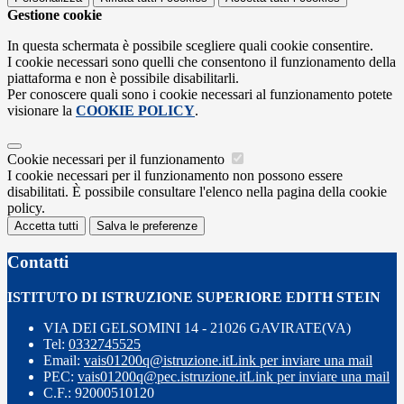
Gestione cookie
In questa schermata è possibile scegliere quali cookie consentire.
I cookie necessari sono quelli che consentono il funzionamento della
piattaforma e non è possibile disabilitarli.
Per conoscere quali sono i cookie necessari al funzionamento potete
visionare la
COOKIE POLICY
.
Cookie necessari per il funzionamento
I cookie necessari per il funzionamento non possono essere
disabilitati. È possibile consultare l'elenco nella pagina della cookie
policy.
Accetta tutti
Salva le preferenze
Contatti
ISTITUTO DI ISTRUZIONE SUPERIORE EDITH STEIN
VIA DEI GELSOMINI 14 - 21026 GAVIRATE(VA)
Tel:
0332745525
Email:
vais01200q@istruzione.it
Link per inviare una mail
PEC:
vais01200q@pec.istruzione.it
Link per inviare una mail
C.F.: 92000510120