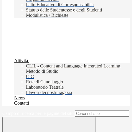
Patto Educativo di Corresponsabilità
Statuto delle Studentesse e degli Studenti
Modulistica / Richieste
Attività
CLIL - Content and Language Integrated Learning
Metodo di Studio
CIC
Rete di Canottaggio
Laboratorio Teatrale
I lavori dei nostri ragazzi
News
Contatti
Campo di ricerca per le pagine del sito