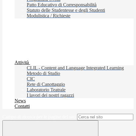
Patto Educativo di Corresponsabilità
Statuto delle Studentesse e degli Studenti
Modulistica / Richieste
Attività
CLIL - Content and Language Integrated Learning
Metodo di Studio
CIC
Rete di Canottaggio
Laboratorio Teatrale
I lavori dei nostri ragazzi
News
Contatti
Campo di ricerca per le pagine del sito