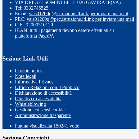
VIA DEI GELSOMINI 14 - 21026 GAVIRATE(VA)
Tel:
0332745525
Email:
vais01200q@istruzione.it
Link per inviare una mail
PEC:
vais01200q@pec.istruzione.it
Link per inviare una mail
C.F.: 92000510120
IBAN: tutti i pagamenti devono essere effettuati su
piattaforma PagoPA
Sezione Link Utili
Cookie policy
Note legali
Informativa Privacy
Ufficio Relazioni con il Pubblico
Dichiarazione di accessibilità
Obiettivi di accessibilità
Whistleblowing
Gestione consensi cookie
Amministrazione trasparente
Pagina visualizzata
150241
volte
Sezione Copyright