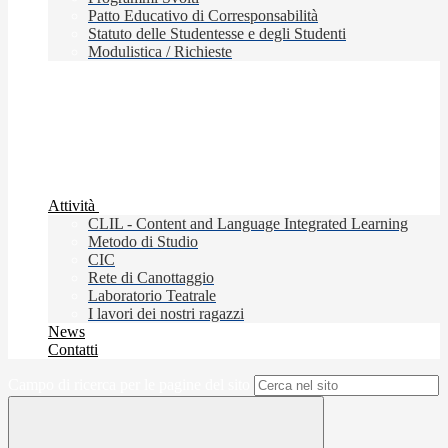
Patto Educativo di Corresponsabilità
Statuto delle Studentesse e degli Studenti
Modulistica / Richieste
Attività
CLIL - Content and Language Integrated Learning
Metodo di Studio
CIC
Rete di Canottaggio
Laboratorio Teatrale
I lavori dei nostri ragazzi
News
Contatti
Campo di ricerca per le pagine del sito