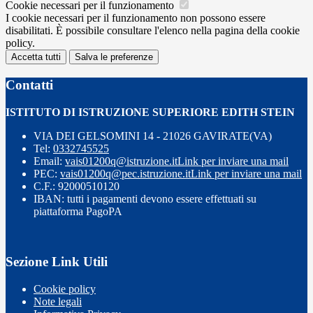
Cookie necessari per il funzionamento
I cookie necessari per il funzionamento non possono essere
disabilitati. È possibile consultare l'elenco nella pagina della cookie
policy.
Accetta tutti
Salva le preferenze
Contatti
ISTITUTO DI ISTRUZIONE SUPERIORE EDITH STEIN
VIA DEI GELSOMINI 14 - 21026 GAVIRATE(VA)
Tel:
0332745525
Email:
vais01200q@istruzione.it
Link per inviare una mail
PEC:
vais01200q@pec.istruzione.it
Link per inviare una mail
C.F.: 92000510120
IBAN: tutti i pagamenti devono essere effettuati su
piattaforma PagoPA
Sezione Link Utili
Cookie policy
Note legali