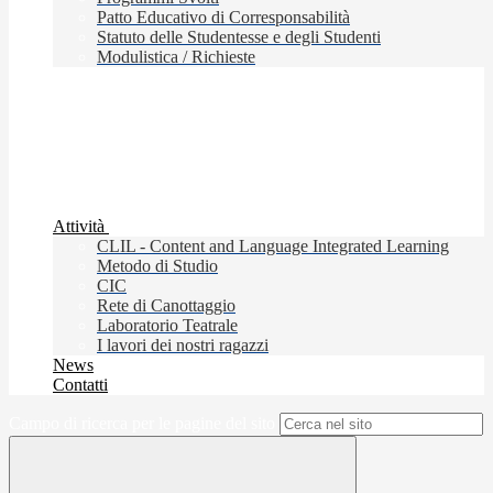
Patto Educativo di Corresponsabilità
Statuto delle Studentesse e degli Studenti
Modulistica / Richieste
Attività
CLIL - Content and Language Integrated Learning
Metodo di Studio
CIC
Rete di Canottaggio
Laboratorio Teatrale
I lavori dei nostri ragazzi
News
Contatti
Campo di ricerca per le pagine del sito