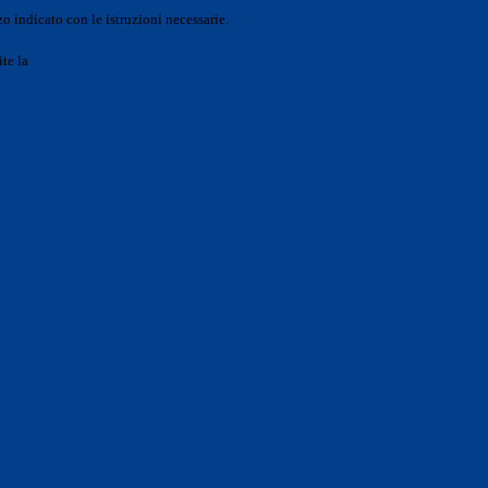
o indicato con le istruzioni necessarie.
ite la
Login Spaggiari