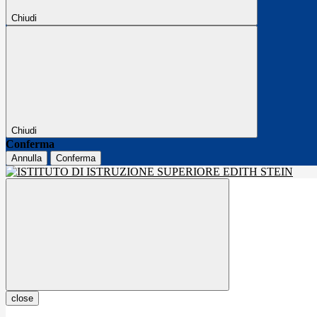
Chiudi
Chiudi
Conferma
Annulla
Conferma
close