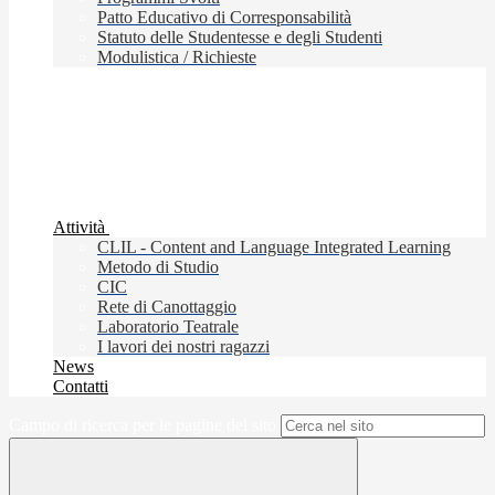
Patto Educativo di Corresponsabilità
Statuto delle Studentesse e degli Studenti
Modulistica / Richieste
Attività
CLIL - Content and Language Integrated Learning
Metodo di Studio
CIC
Rete di Canottaggio
Laboratorio Teatrale
I lavori dei nostri ragazzi
News
Contatti
Campo di ricerca per le pagine del sito