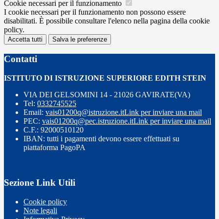
Cookie necessari per il funzionamento
I cookie necessari per il funzionamento non possono essere
disabilitati. È possibile consultare l'elenco nella pagina della cookie
policy.
Accetta tutti
Salva le preferenze
Contatti
ISTITUTO DI ISTRUZIONE SUPERIORE EDITH STEIN
VIA DEI GELSOMINI 14 - 21026 GAVIRATE(VA)
Tel:
0332745525
Email:
vais01200q@istruzione.it
Link per inviare una mail
PEC:
vais01200q@pec.istruzione.it
Link per inviare una mail
C.F.: 92000510120
IBAN: tutti i pagamenti devono essere effettuati su
piattaforma PagoPA
Sezione Link Utili
Cookie policy
Note legali