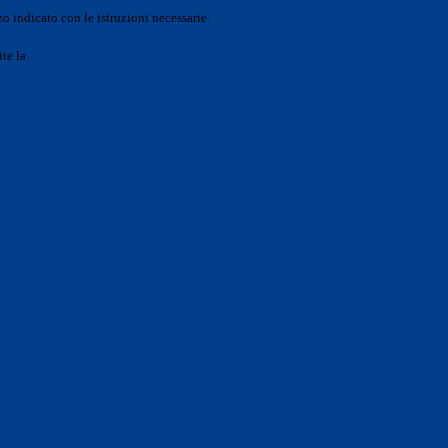
o indicato con le istruzioni necessarie.
ite la
Login Spaggiari