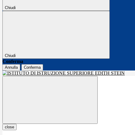
Chiudi
Chiudi
Conferma
Annulla
Conferma
close