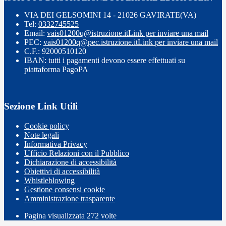
VIA DEI GELSOMINI 14 - 21026 GAVIRATE(VA)
Tel:
0332745525
Email:
vais01200q@istruzione.it
Link per inviare una mail
PEC:
vais01200q@pec.istruzione.it
Link per inviare una mail
C.F.: 92000510120
IBAN: tutti i pagamenti devono essere effettuati su
piattaforma PagoPA
Sezione Link Utili
Cookie policy
Note legali
Informativa Privacy
Ufficio Relazioni con il Pubblico
Dichiarazione di accessibilità
Obiettivi di accessibilità
Whistleblowing
Gestione consensi cookie
Amministrazione trasparente
Pagina visualizzata
272
volte