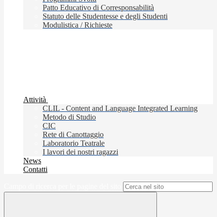
Patto Educativo di Corresponsabilità
Statuto delle Studentesse e degli Studenti
Modulistica / Richieste
Attività
CLIL - Content and Language Integrated Learning
Metodo di Studio
CIC
Rete di Canottaggio
Laboratorio Teatrale
I lavori dei nostri ragazzi
News
Contatti
Campo di ricerca per le pagine del sito