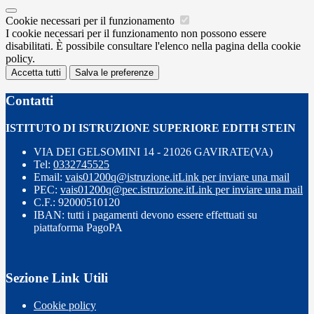
Cookie necessari per il funzionamento
I cookie necessari per il funzionamento non possono essere
disabilitati. È possibile consultare l'elenco nella pagina della cookie
policy.
Accetta tutti
Salva le preferenze
Contatti
ISTITUTO DI ISTRUZIONE SUPERIORE EDITH STEIN
VIA DEI GELSOMINI 14 - 21026 GAVIRATE(VA)
Tel:
0332745525
Email:
vais01200q@istruzione.it
Link per inviare una mail
PEC:
vais01200q@pec.istruzione.it
Link per inviare una mail
C.F.: 92000510120
IBAN: tutti i pagamenti devono essere effettuati su
piattaforma PagoPA
Sezione Link Utili
Cookie policy