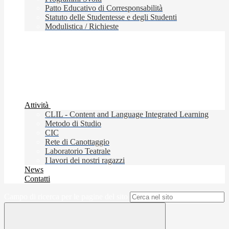
Patto Educativo di Corresponsabilità
Statuto delle Studentesse e degli Studenti
Modulistica / Richieste
Attività
CLIL - Content and Language Integrated Learning
Metodo di Studio
CIC
Rete di Canottaggio
Laboratorio Teatrale
I lavori dei nostri ragazzi
News
Contatti
Campo di ricerca per le pagine del sito