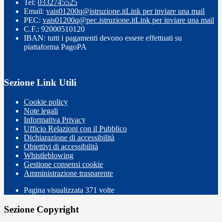
Tel:
0332745525
Email:
vais01200q@istruzione.it
Link per inviare una mail
PEC:
vais01200q@pec.istruzione.it
Link per inviare una mail
C.F.: 92000510120
IBAN: tutti i pagamenti devono essere effettuati su
piattaforma PagoPA
Sezione Link Utili
Cookie policy
Note legali
Informativa Privacy
Ufficio Relazioni con il Pubblico
Dichiarazione di accessibilità
Obiettivi di accessibilità
Whistleblowing
Gestione consensi cookie
Amministrazione trasparente
Pagina visualizzata
371
volte
Sezione Copyright