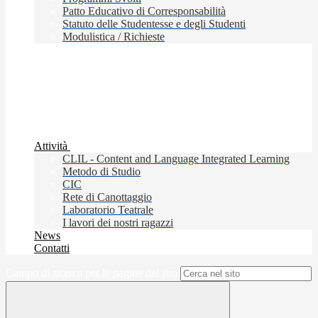
Patto Educativo di Corresponsabilità
Statuto delle Studentesse e degli Studenti
Modulistica / Richieste
Attività
CLIL - Content and Language Integrated Learning
Metodo di Studio
CIC
Rete di Canottaggio
Laboratorio Teatrale
I lavori dei nostri ragazzi
News
Contatti
Campo di ricerca per le pagine del sito