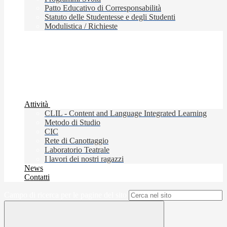
Patto Educativo di Corresponsabilità
Statuto delle Studentesse e degli Studenti
Modulistica / Richieste
Attività
CLIL - Content and Language Integrated Learning
Metodo di Studio
CIC
Rete di Canottaggio
Laboratorio Teatrale
I lavori dei nostri ragazzi
News
Contatti
Campo di ricerca per le pagine del sito