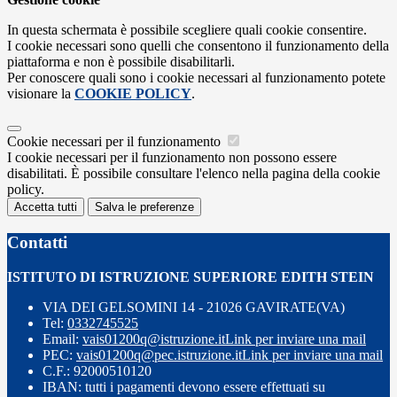
In questa schermata è possibile scegliere quali cookie consentire.
I cookie necessari sono quelli che consentono il funzionamento della
piattaforma e non è possibile disabilitarli.
Per conoscere quali sono i cookie necessari al funzionamento potete
visionare la
COOKIE POLICY
.
Cookie necessari per il funzionamento
I cookie necessari per il funzionamento non possono essere
disabilitati. È possibile consultare l'elenco nella pagina della cookie
policy.
Accetta tutti
Salva le preferenze
Contatti
ISTITUTO DI ISTRUZIONE SUPERIORE EDITH STEIN
VIA DEI GELSOMINI 14 - 21026 GAVIRATE(VA)
Tel:
0332745525
Email:
vais01200q@istruzione.it
Link per inviare una mail
PEC:
vais01200q@pec.istruzione.it
Link per inviare una mail
C.F.: 92000510120
IBAN: tutti i pagamenti devono essere effettuati su