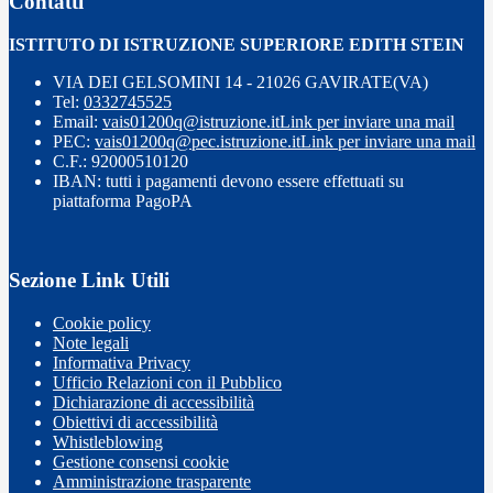
Contatti
ISTITUTO DI ISTRUZIONE SUPERIORE EDITH STEIN
VIA DEI GELSOMINI 14 - 21026 GAVIRATE(VA)
Tel:
0332745525
Email:
vais01200q@istruzione.it
Link per inviare una mail
PEC:
vais01200q@pec.istruzione.it
Link per inviare una mail
C.F.: 92000510120
IBAN: tutti i pagamenti devono essere effettuati su
piattaforma PagoPA
Sezione Link Utili
Cookie policy
Note legali
Informativa Privacy
Ufficio Relazioni con il Pubblico
Dichiarazione di accessibilità
Obiettivi di accessibilità
Whistleblowing
Gestione consensi cookie
Amministrazione trasparente