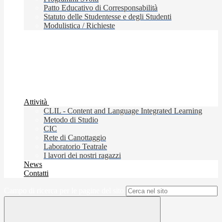
Patto Educativo di Corresponsabilità
Statuto delle Studentesse e degli Studenti
Modulistica / Richieste
Attività
CLIL - Content and Language Integrated Learning
Metodo di Studio
CIC
Rete di Canottaggio
Laboratorio Teatrale
I lavori dei nostri ragazzi
News
Contatti
Campo di ricerca per le pagine del sito