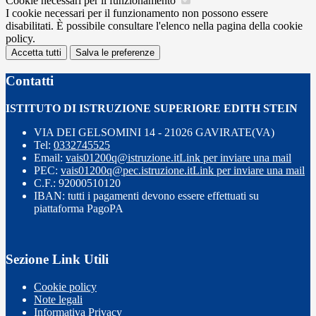
Cookie necessari per il funzionamento
I cookie necessari per il funzionamento non possono essere
disabilitati. È possibile consultare l'elenco nella pagina della cookie
policy.
Accetta tutti
Salva le preferenze
Contatti
ISTITUTO DI ISTRUZIONE SUPERIORE EDITH STEIN
VIA DEI GELSOMINI 14 - 21026 GAVIRATE(VA)
Tel:
0332745525
Email:
vais01200q@istruzione.it
Link per inviare una mail
PEC:
vais01200q@pec.istruzione.it
Link per inviare una mail
C.F.: 92000510120
IBAN: tutti i pagamenti devono essere effettuati su
piattaforma PagoPA
Sezione Link Utili
Cookie policy
Note legali
Informativa Privacy