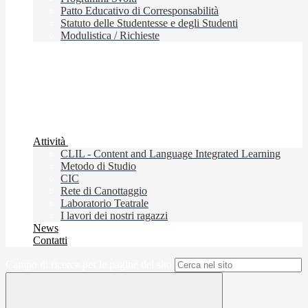
Patto Educativo di Corresponsabilità
Statuto delle Studentesse e degli Studenti
Modulistica / Richieste
Attività
CLIL - Content and Language Integrated Learning
Metodo di Studio
CIC
Rete di Canottaggio
Laboratorio Teatrale
I lavori dei nostri ragazzi
News
Contatti
Campo di ricerca per le pagine del sito