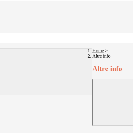
Home
>
Altre info
Altre info