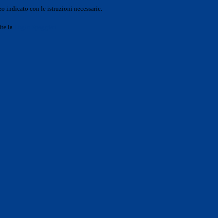
o indicato con le istruzioni necessarie.
ite la
Login Spaggiari