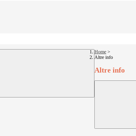
Home
>
Altre info
Altre info