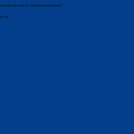
o indicato con le istruzioni necessarie.
ite la
Login Spaggiari