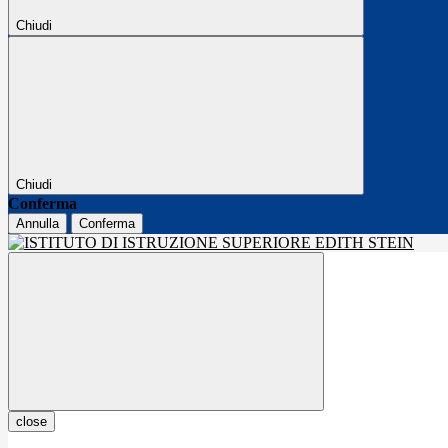
Chiudi
Chiudi
Conferma
Annulla
Conferma
close