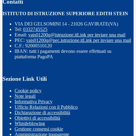
Contatti
ISTITUTO DI ISTRUZIONE SUPERIORE EDITH STEIN
VIA DEI GELSOMINI 14 - 21026 GAVIRATE(VA)
Tel:
0332745525
Email:
vais01200q@istruzione.it
Link per inviare una mail
PEC:
vais01200q@pec.istruzione.it
Link per inviare una mail
C.F.: 92000510120
IBAN: tutti i pagamenti devono essere effettuati su
piattaforma PagoPA
Sezione Link Utili
Cookie policy
Note legali
Informativa Privacy
Ufficio Relazioni con il Pubblico
Dichiarazione di accessibilità
Obiettivi di accessibilità
Whistleblowing
Gestione consensi cookie
Amministrazione trasparente