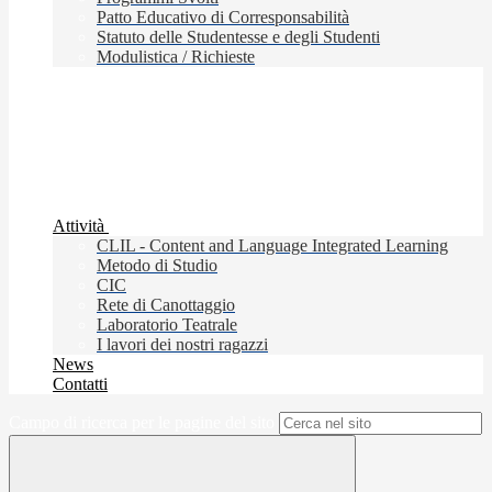
Patto Educativo di Corresponsabilità
Statuto delle Studentesse e degli Studenti
Modulistica / Richieste
Attività
CLIL - Content and Language Integrated Learning
Metodo di Studio
CIC
Rete di Canottaggio
Laboratorio Teatrale
I lavori dei nostri ragazzi
News
Contatti
Campo di ricerca per le pagine del sito