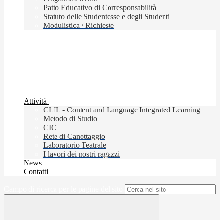
Patto Educativo di Corresponsabilità
Statuto delle Studentesse e degli Studenti
Modulistica / Richieste
Attività
CLIL - Content and Language Integrated Learning
Metodo di Studio
CIC
Rete di Canottaggio
Laboratorio Teatrale
I lavori dei nostri ragazzi
News
Contatti
Campo di ricerca per le pagine del sito