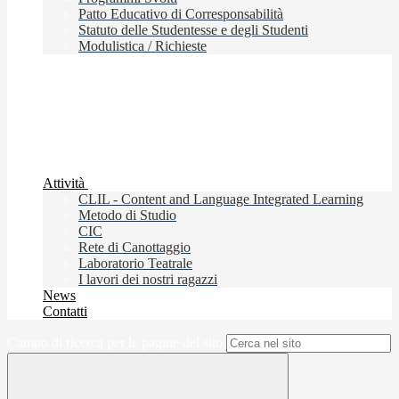
Patto Educativo di Corresponsabilità
Statuto delle Studentesse e degli Studenti
Modulistica / Richieste
Attività
CLIL - Content and Language Integrated Learning
Metodo di Studio
CIC
Rete di Canottaggio
Laboratorio Teatrale
I lavori dei nostri ragazzi
News
Contatti
Campo di ricerca per le pagine del sito