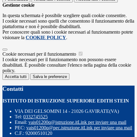
Gestione cookie
In questa schermata è possibile scegliere quali cookie consentire.
I cookie necessari sono quelli che consentono il funzionamento della
piattaforma e non è possibile disabilitarli.
Per conoscere quali sono i cookie necessari al funzionamento potete
visionare la
COOKIE POLICY
.
Cookie necessari per il funzionamento
I cookie necessari per il funzionamento non possono essere
disabilitati. È possibile consultare l'elenco nella pagina della cookie
policy.
Accetta tutti
Salva le preferenze
Contatti
ISTITUTO DI ISTRUZIONE SUPERIORE EDITH STEIN
VIA DEI GELSOMINI 14 - 21026 GAVIRATE(VA)
Tel:
0332745525
Email:
vais01200q@istruzione.it
Link per inviare una mail
PEC:
vais01200q@pec.istruzione.it
Link per inviare una mail
C.F.: 92000510120