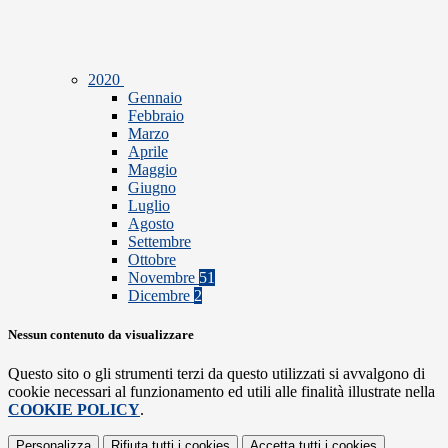
2020
Gennaio
Febbraio
Marzo
Aprile
Maggio
Giugno
Luglio
Agosto
Settembre
Ottobre
Novembre
51
Dicembre
2
Nessun contenuto da visualizzare
Questo sito o gli strumenti terzi da questo utilizzati si avvalgono di
cookie necessari al funzionamento ed utili alle finalità illustrate nella
COOKIE POLICY
.
Personalizza
Rifiuta tutti
i cookies
Accetta tutti
i cookies