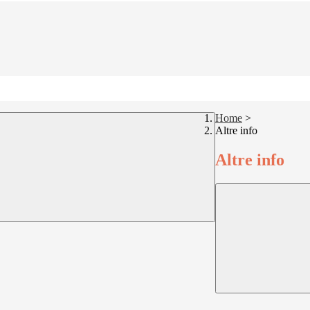
Home
>
Altre info
Altre info