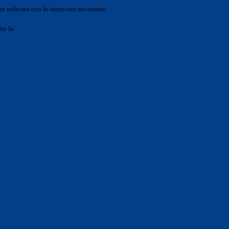
o indicato con le istruzioni necessarie.
ite la
Login Spaggiari