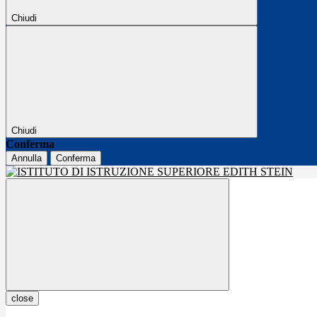
Chiudi
Chiudi
Conferma
Annulla
Conferma
close