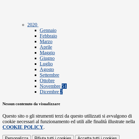
2020
Gennaio
Febbraio
Marzo
Aprile
Maggio
Giugno
Luglio
Agosto
Settembre
Ottobre
Novembre
51
Dicembre
2
Nessun contenuto da visualizzare
Questo sito o gli strumenti terzi da questo utilizzati si avvalgono di
cookie necessari al funzionamento ed utili alle finalità illustrate nella
COOKIE POLICY
.
Personalizza
Rifiuta tutti
i cookies
Accetta tutti
i cookies