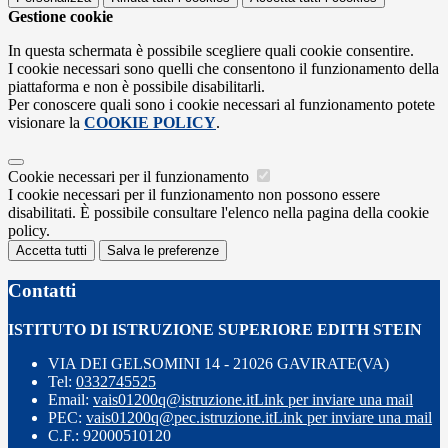
Gestione cookie
In questa schermata è possibile scegliere quali cookie consentire.
I cookie necessari sono quelli che consentono il funzionamento della
piattaforma e non è possibile disabilitarli.
Per conoscere quali sono i cookie necessari al funzionamento potete
visionare la
COOKIE POLICY
.
Cookie necessari per il funzionamento
I cookie necessari per il funzionamento non possono essere
disabilitati. È possibile consultare l'elenco nella pagina della cookie
policy.
Accetta tutti
Salva le preferenze
Contatti
ISTITUTO DI ISTRUZIONE SUPERIORE EDITH STEIN
VIA DEI GELSOMINI 14 - 21026 GAVIRATE(VA)
Tel:
0332745525
Email:
vais01200q@istruzione.it
Link per inviare una mail
PEC:
vais01200q@pec.istruzione.it
Link per inviare una mail
C.F.: 92000510120