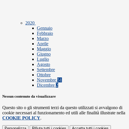
2020
Gennaio
Febbraio
Marzo
Aprile
Maggio
Giugno
Luglio
Agosto
Settembre
Ottobre
Novembre
51
Dicembre
2
Nessun contenuto da visualizzare
Questo sito o gli strumenti terzi da questo utilizzati si avvalgono di
cookie necessari al funzionamento ed utili alle finalità illustrate nella
COOKIE POLICY
.
Personalizza
Rifiuta tutti
i cookies
Accetta tutti
i cookies