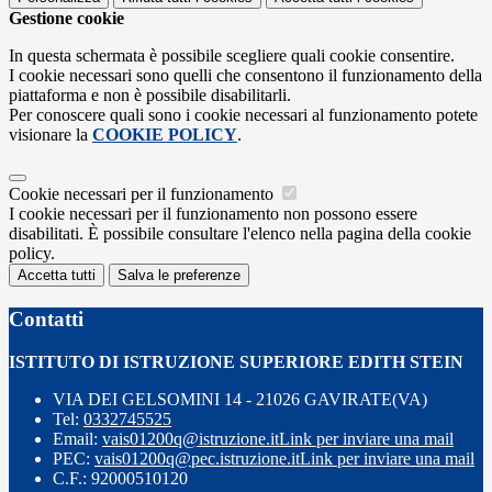
Gestione cookie
In questa schermata è possibile scegliere quali cookie consentire.
I cookie necessari sono quelli che consentono il funzionamento della
piattaforma e non è possibile disabilitarli.
Per conoscere quali sono i cookie necessari al funzionamento potete
visionare la
COOKIE POLICY
.
Cookie necessari per il funzionamento
I cookie necessari per il funzionamento non possono essere
disabilitati. È possibile consultare l'elenco nella pagina della cookie
policy.
Accetta tutti
Salva le preferenze
Contatti
ISTITUTO DI ISTRUZIONE SUPERIORE EDITH STEIN
VIA DEI GELSOMINI 14 - 21026 GAVIRATE(VA)
Tel:
0332745525
Email:
vais01200q@istruzione.it
Link per inviare una mail
PEC:
vais01200q@pec.istruzione.it
Link per inviare una mail
C.F.: 92000510120