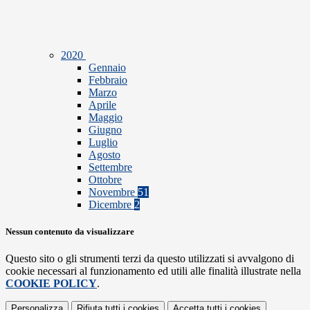
2020
Gennaio
Febbraio
Marzo
Aprile
Maggio
Giugno
Luglio
Agosto
Settembre
Ottobre
Novembre
51
Dicembre
2
Nessun contenuto da visualizzare
Questo sito o gli strumenti terzi da questo utilizzati si avvalgono di
cookie necessari al funzionamento ed utili alle finalità illustrate nella
COOKIE POLICY
.
Personalizza
Rifiuta tutti
i cookies
Accetta tutti
i cookies