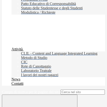
Patto Educativo di Corresponsabilità
Statuto delle Studentesse e degli Studenti
Modulistica / Richieste
Attività
CLIL - Content and Language Integrated Learning
Metodo di Studio
CIC
Rete di Canottaggio
Laboratorio Teatrale
I lavori dei nostri ragazzi
News
Contatti
Campo di ricerca per le pagine del sito