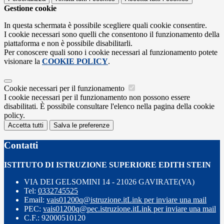
Gestione cookie
In questa schermata è possibile scegliere quali cookie consentire.
I cookie necessari sono quelli che consentono il funzionamento della
piattaforma e non è possibile disabilitarli.
Per conoscere quali sono i cookie necessari al funzionamento potete
visionare la
COOKIE POLICY
.
Cookie necessari per il funzionamento
I cookie necessari per il funzionamento non possono essere
disabilitati. È possibile consultare l'elenco nella pagina della cookie
policy.
Accetta tutti
Salva le preferenze
Contatti
ISTITUTO DI ISTRUZIONE SUPERIORE EDITH STEIN
VIA DEI GELSOMINI 14 - 21026 GAVIRATE(VA)
Tel:
0332745525
Email:
vais01200q@istruzione.it
Link per inviare una mail
PEC:
vais01200q@pec.istruzione.it
Link per inviare una mail
C.F.: 92000510120