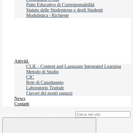
Patto Educativo di Corresponsabilità
Statuto delle Studentesse e degli Studenti
Modulistica / Richieste
Attività
CLIL - Content and Language Integrated Learning
Metodo di Studio
CIC
Rete di Canottaggio
Laboratorio Teatrale
I lavori dei nostri ragazzi
News
Contatti
Campo di ricerca per le pagine del sito