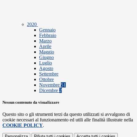
2020
Gennaio
Febbraio
Marzo
Aprile
Maggio
Giugno
Luglio
Agosto
Settembre
Ottobre
Novembre
51
Dicembre
2
Nessun contenuto da visualizzare
Questo sito o gli strumenti terzi da questo utilizzati si avvalgono di
cookie necessari al funzionamento ed utili alle finalità illustrate nella
COOKIE POLICY
.
Personalizza
Rifiuta tutti
i cookies
Accetta tutti
i cookies