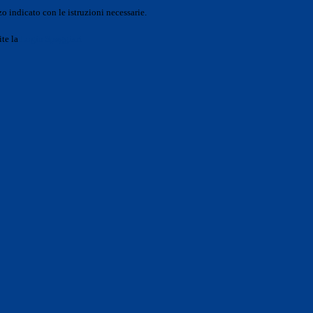
o indicato con le istruzioni necessarie.
ite la
Login Spaggiari