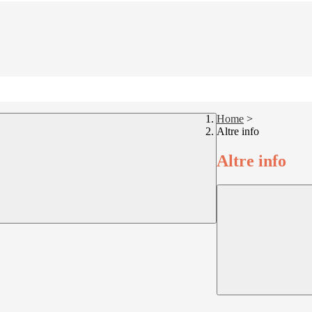
Home
>
Altre info
Altre info