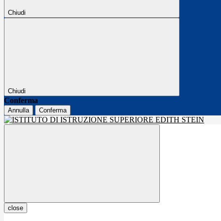
Chiudi
Chiudi
Conferma
Annulla
Conferma
close