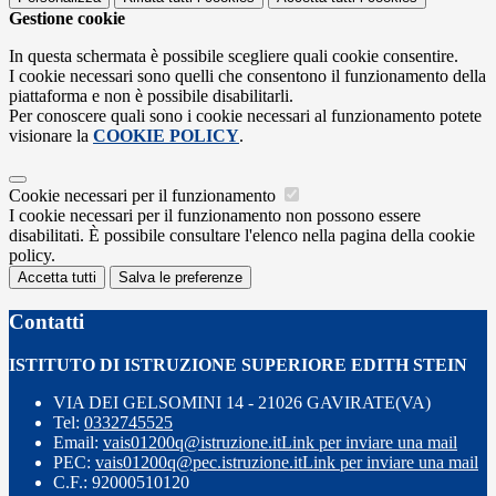
Gestione cookie
In questa schermata è possibile scegliere quali cookie consentire.
I cookie necessari sono quelli che consentono il funzionamento della
piattaforma e non è possibile disabilitarli.
Per conoscere quali sono i cookie necessari al funzionamento potete
visionare la
COOKIE POLICY
.
Cookie necessari per il funzionamento
I cookie necessari per il funzionamento non possono essere
disabilitati. È possibile consultare l'elenco nella pagina della cookie
policy.
Accetta tutti
Salva le preferenze
Contatti
ISTITUTO DI ISTRUZIONE SUPERIORE EDITH STEIN
VIA DEI GELSOMINI 14 - 21026 GAVIRATE(VA)
Tel:
0332745525
Email:
vais01200q@istruzione.it
Link per inviare una mail
PEC:
vais01200q@pec.istruzione.it
Link per inviare una mail
C.F.: 92000510120