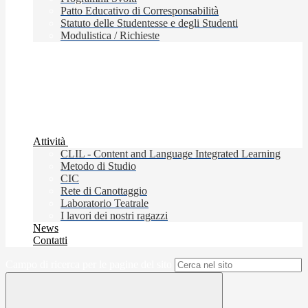
Patto Educativo di Corresponsabilità
Statuto delle Studentesse e degli Studenti
Modulistica / Richieste
Attività
CLIL - Content and Language Integrated Learning
Metodo di Studio
CIC
Rete di Canottaggio
Laboratorio Teatrale
I lavori dei nostri ragazzi
News
Contatti
Campo di ricerca per le pagine del sito