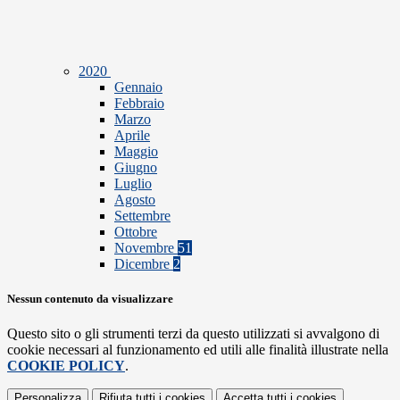
2020
Gennaio
Febbraio
Marzo
Aprile
Maggio
Giugno
Luglio
Agosto
Settembre
Ottobre
Novembre
51
Dicembre
2
Nessun contenuto da visualizzare
Questo sito o gli strumenti terzi da questo utilizzati si avvalgono di
cookie necessari al funzionamento ed utili alle finalità illustrate nella
COOKIE POLICY
.
Personalizza
Rifiuta tutti
i cookies
Accetta tutti
i cookies