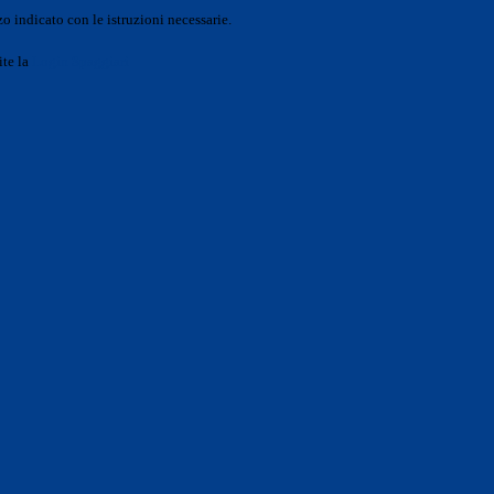
o indicato con le istruzioni necessarie.
ite la
Login Spaggiari