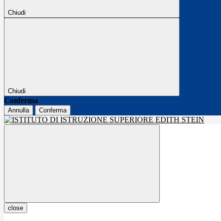
Chiudi
Chiudi
Conferma
Annulla
Conferma
close