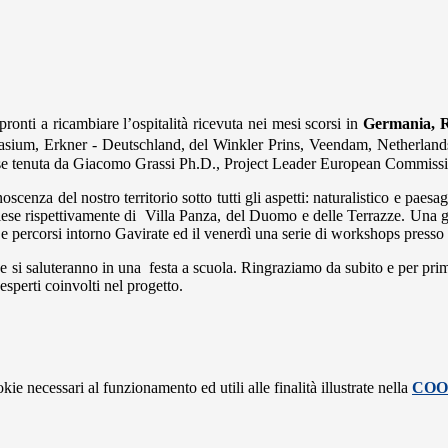
ronti a ricambiare l’ospitalità ricevuta nei mesi scorsi in
Germania, 
sium, Erkner - Deutschland, del
Winkler Prins, Veendam, Netherland
se
tenuta da Giacomo Grassi Ph.D., Project Leader European Commissio
a del nostro territorio sotto tutti gli aspetti: naturalistico e paesaggis
glese rispettivamente di Villa Panza, del Duomo e delle Terrazze. Una gi
i e percorsi intorno Gavirate ed il venerdì una serie di workshops pres
ge
si saluteranno in una festa a scuola. Ringraziamo da subito e per primi l
 esperti coinvolti nel progetto.
kie necessari al funzionamento ed utili alle finalità illustrate nella
COO