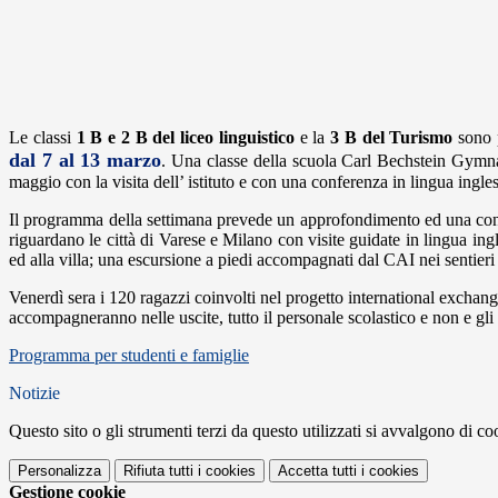
Le classi
1 B e 2 B del liceo linguistico
e la
3 B del Turismo
sono p
dal 7 al 13 marzo
. Una classe della scuola
Carl Bechstein Gymna
maggio con la visita dell’ istituto e con una conferenza in lingua ingle
Il programma della settimana prevede un approfondimento ed una conoscenz
riguardano le città di Varese e Milano con visite guidate in lingua in
ed alla villa; una escursione a piedi accompagnati dal CAI nei sentier
Venerdì sera i 120 ragazzi coinvolti nel progetto
international exchan
accompagneranno nelle uscite, tutto il personale scolastico e non e gli
Programma per studenti e famiglie
Notizie
Questo sito o gli strumenti terzi da questo utilizzati si avvalgono di coo
Personalizza
Rifiuta tutti
i cookies
Accetta tutti
i cookies
Gestione cookie