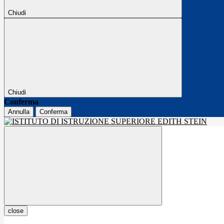
Chiudi
Chiudi
Conferma
Annulla
Conferma
close