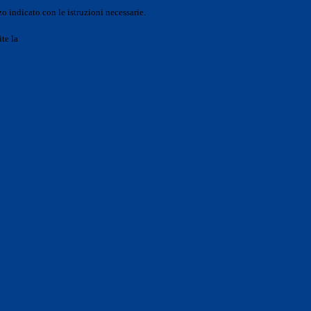
o indicato con le istruzioni necessarie.
ite la
Login Spaggiari