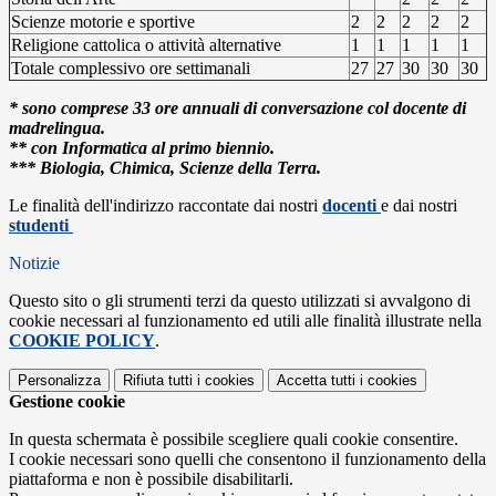
Scienze motorie e sportive
2
2
2
2
2
Religione cattolica o attività alternative
1
1
1
1
1
Totale complessivo ore settimanali
27
27
30
30
30
* sono comprese 33 ore annuali di conversazione col docente di
madrelingua.
** con Informatica al primo biennio.
*** Biologia, Chimica, Scienze della Terra.
Le finalità dell'indirizzo raccontate dai nostri
docenti
e dai nostri
studenti
Notizie
Questo sito o gli strumenti terzi da questo utilizzati si avvalgono di
cookie necessari al funzionamento ed utili alle finalità illustrate nella
COOKIE POLICY
.
Personalizza
Rifiuta tutti
i cookies
Accetta tutti
i cookies
Gestione cookie
In questa schermata è possibile scegliere quali cookie consentire.
I cookie necessari sono quelli che consentono il funzionamento della
piattaforma e non è possibile disabilitarli.