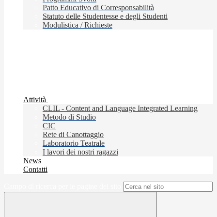
Patto Educativo di Corresponsabilità
Statuto delle Studentesse e degli Studenti
Modulistica / Richieste
Attività
CLIL - Content and Language Integrated Learning
Metodo di Studio
CIC
Rete di Canottaggio
Laboratorio Teatrale
I lavori dei nostri ragazzi
News
Contatti
Campo di ricerca per le pagine del sito