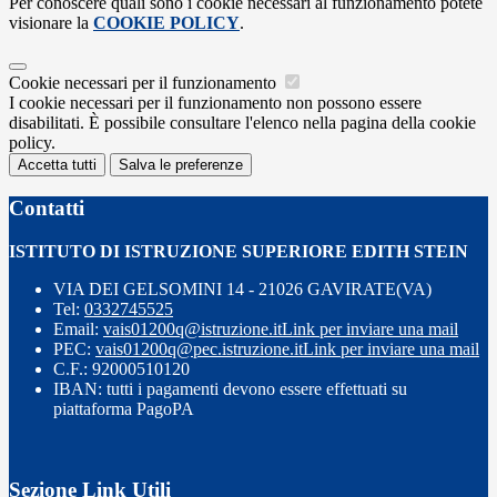
Per conoscere quali sono i cookie necessari al funzionamento potete
visionare la
COOKIE POLICY
.
Cookie necessari per il funzionamento
I cookie necessari per il funzionamento non possono essere
disabilitati. È possibile consultare l'elenco nella pagina della cookie
policy.
Accetta tutti
Salva le preferenze
Contatti
ISTITUTO DI ISTRUZIONE SUPERIORE EDITH STEIN
VIA DEI GELSOMINI 14 - 21026 GAVIRATE(VA)
Tel:
0332745525
Email:
vais01200q@istruzione.it
Link per inviare una mail
PEC:
vais01200q@pec.istruzione.it
Link per inviare una mail
C.F.: 92000510120
IBAN: tutti i pagamenti devono essere effettuati su
piattaforma PagoPA
Sezione Link Utili