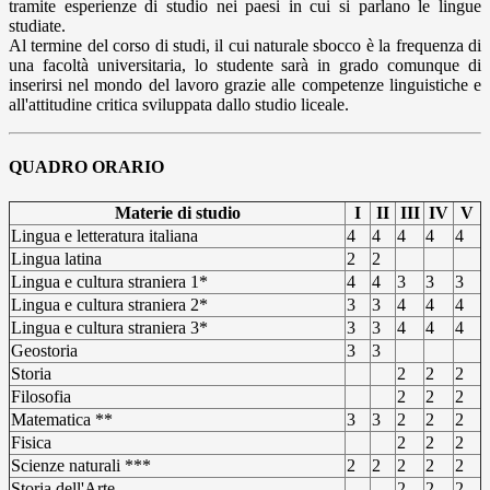
tramite esperienze di studio nei paesi in cui si parlano le lingue
studiate.
Al termine del corso di studi, il cui naturale sbocco è la frequenza di
una facoltà universitaria, lo studente sarà in grado comunque di
inserirsi nel mondo del lavoro grazie alle competenze linguistiche e
all'attitudine critica sviluppata dallo studio liceale.
QUADRO ORARIO
Materie di studio
I
II
III
IV
V
Lingua e letteratura italiana
4
4
4
4
4
Lingua latina
2
2
Lingua e cultura straniera 1*
4
4
3
3
3
Lingua e cultura straniera 2*
3
3
4
4
4
Lingua e cultura straniera 3*
3
3
4
4
4
Geostoria
3
3
Storia
2
2
2
Filosofia
2
2
2
Matematica **
3
3
2
2
2
Fisica
2
2
2
Scienze naturali ***
2
2
2
2
2
Storia dell'Arte
2
2
2