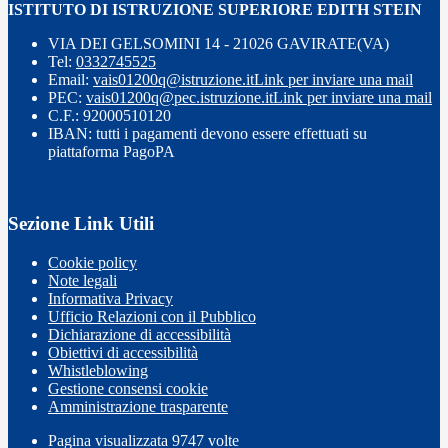
ISTITUTO DI ISTRUZIONE SUPERIORE EDITH STEIN
VIA DEI GELSOMINI 14 - 21026 GAVIRATE(VA)
Tel:
0332745525
Email:
vais01200q@istruzione.it
Link per inviare una mail
PEC:
vais01200q@pec.istruzione.it
Link per inviare una mail
C.F.: 92000510120
IBAN: tutti i pagamenti devono essere effettuati su
piattaforma PagoPA
Sezione Link Utili
Cookie policy
Note legali
Informativa Privacy
Ufficio Relazioni con il Pubblico
Dichiarazione di accessibilità
Obiettivi di accessibilità
Whistleblowing
Gestione consensi cookie
Amministrazione trasparente
Pagina visualizzata
9747
volte