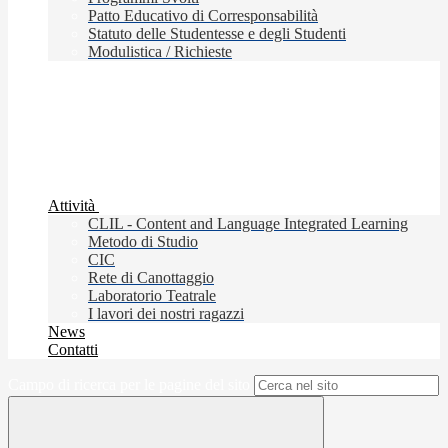
Patto Educativo di Corresponsabilità
Statuto delle Studentesse e degli Studenti
Modulistica / Richieste
Attività
CLIL - Content and Language Integrated Learning
Metodo di Studio
CIC
Rete di Canottaggio
Laboratorio Teatrale
I lavori dei nostri ragazzi
News
Contatti
Campo di ricerca per le pagine del sito