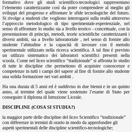
formativo dove gli studi scientifico-tecnologici rappresentano
l’elemento caratterizzante così da poter comprendere al meglio gli
sviluppi del progresso e affrontare le sfide tecnologiche del futuro.
Si rivolge a studenti che vogliono interrogarsi sulla realtà attraverso
l’approccio metodologico di tipo sperimentale-esperienziale, nel
senso di affrontare lo studio sia a livello teorico - concettuale, con la
presentazione di principi, metodi, teorie scientifiche caratterizzanti i
diversi ambiti, sia a livello laboratoriale , nel senso di fornire allo
studente l’abitudine e la capacità di lavorare con il metodo
sperimentale utilizzato nella ricerca scientifica. A tal fine è previsto
un utilizzo sistematico dei laboratori scientifici presenti nella
scuola. Come nel liceo scientifico “tradizionale” si affronta lo studio
di tutte le discipline che permettono di acquisire conoscenze e
competenze in tutti i campi del sapere al fine di fornire allo studente
una solida formazione nei vari ambiti .
Ha una durata di 5 anni ed è suddiviso in due bienni e in un quinto
anno, al termine del quale viene sostenuto l’esame di Stato per
conseguire il diploma di Istruzione Liceale.
DISCIPLINE (COSA SI STUDIA?)
la maggior parte delle discipline del liceo Scientifico “tradizionale”
con differenze in termini di orario in modo da approfondire gli
aspetti sperimentali delle discipline scientifico-tecnologiche;