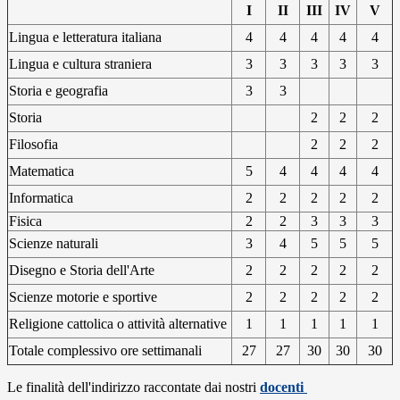
I
II
III
IV
V
Lingua e letteratura italiana
4
4
4
4
4
Lingua e cultura straniera
3
3
3
3
3
Storia e geografia
3
3
Storia
2
2
2
Filosofia
2
2
2
Matematica
5
4
4
4
4
Informatica
2
2
2
2
2
Fisica
2
2
3
3
3
Scienze naturali
3
4
5
5
5
Disegno e Storia dell'Arte
2
2
2
2
2
Scienze motorie e sportive
2
2
2
2
2
Religione cattolica o attività alternative
1
1
1
1
1
Totale complessivo ore settimanali
27
27
30
30
30
Le finalità dell'indirizzo raccontate dai nostri
docenti