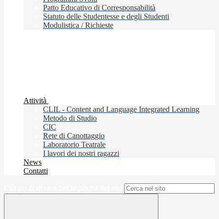
Patto Educativo di Corresponsabilità
Statuto delle Studentesse e degli Studenti
Modulistica / Richieste
Attività
CLIL - Content and Language Integrated Learning
Metodo di Studio
CIC
Rete di Canottaggio
Laboratorio Teatrale
I lavori dei nostri ragazzi
News
Contatti
Campo di ricerca per le pagine del sito