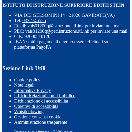
ISTITUTO DI ISTRUZIONE SUPERIORE EDITH STEIN
VIA DEI GELSOMINI 14 - 21026 GAVIRATE(VA)
Tel:
0332745525
Email:
vais01200q@istruzione.it
Link per inviare una mail
PEC:
vais01200q@pec.istruzione.it
Link per inviare una mail
C.F.: 92000510120
IBAN: tutti i pagamenti devono essere effettuati su
piattaforma PagoPA
Sezione Link Utili
Cookie policy
Note legali
Informativa Privacy
Ufficio Relazioni con il Pubblico
Dichiarazione di accessibilità
Obiettivi di accessibilità
Whistleblowing
Gestione consensi cookie
Amministrazione trasparente