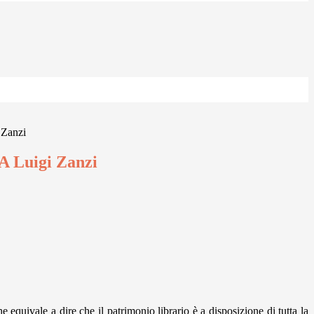
Zanzi
 Luigi Zanzi
e equivale a dire che il patrimonio librario è a disposizione di tutta la