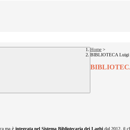
Home
>
BIBLIOTECA Luigi 
BIBLIOTECA
tica ma è
integrata nel Sistema Bibliotecaria dei Laghi
dal 2012, il ch