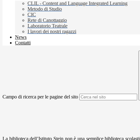
CLIL - Content and Language Integrated Learning
Metodo di Studio
CIC
Rete di Canottaggio
Laboratorio Teatrale
I lavori dei nostri ragazzi
News
Contatti
Campo di ricerca per le pagine del sito
La bibliotec
a dell’Istitu
to Stein non è una semplice biblioteca scolas