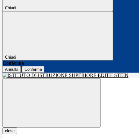
Chiudi
Chiudi
Conferma
Annulla
Conferma
close