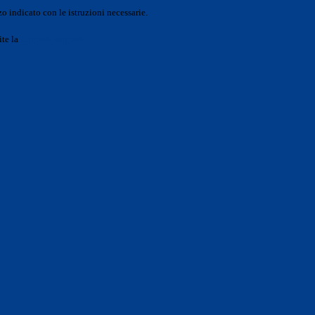
o indicato con le istruzioni necessarie.
ite la
Login Spaggiari