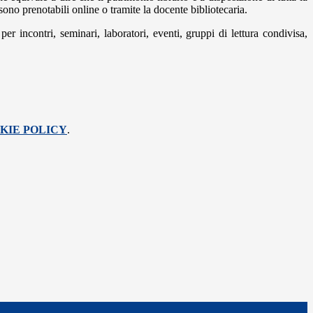
ono prenotabili online o tramite la docente bibliotecaria.
r incontri, seminari, laboratori, eventi, gruppi di lettura condivisa,
KIE POLICY
.