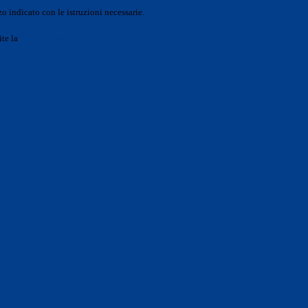
o indicato con le istruzioni necessarie.
ite la
Login Spaggiari