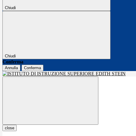
Chiudi
Chiudi
Conferma
Annulla
Conferma
close