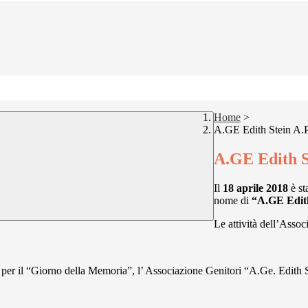
Home
>
A.GE Edith Stein A.P
A.GE Edith S
Il
18 aprile 2018
è st
nome di
“A.GE Edit
Le attività dell’Assoc
i per il “Giorno della Memoria”, l’ Associazione Genitori “A.Ge. Edith S